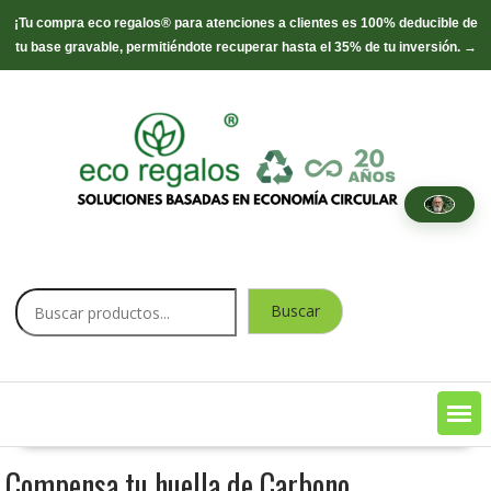
¡Tu compra eco regalos® para atenciones a clientes es 100% deducible de
tu base gravable, permitiéndote recuperar hasta el 35% de tu inversión. →
Saltar
contenido
Buscar
Buscar
Compensa tu huella de Carbono