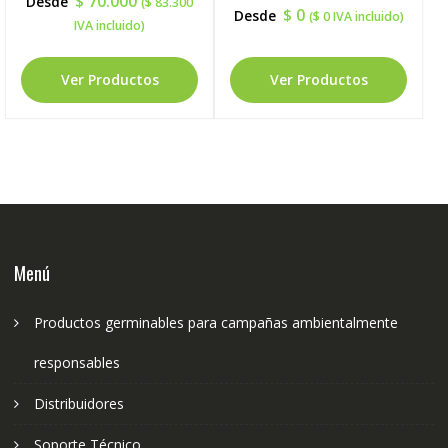
$
70.000
Desde
(
$
83.300
$
0
Desde
(
$
0
IVA incluido)
IVA incluido)
Ver Productos
Ver Productos
Menú
Productos germinables para campañas ambientalmente
responsables
Distribuidores
Soporte Técnico