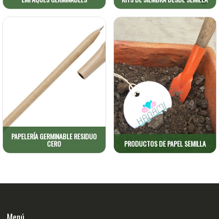
Papelería Germinable
Productos de Papel Semilla
Residuo Cero
Tarjetas semilla, Escarapelas,
Volantes, portavasos,
Detalles ecológicos que
separador de libros y otros
inspiran vida.
VER PRODUCTOS
VER PRODUCTOS
PAPELERÍA GERMINABLE RESIDUO
CERO
PRODUCTOS DE PAPEL SEMILLA
Menú