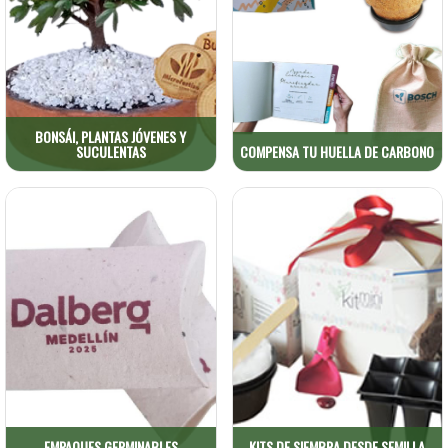
Kits de Compensación
Detalles ecológicos que
Ambiental. Reduce tu huella
inspiran vida.
de carbono. Kits…
VER PRODUCTOS
VER PRODUCTOS
BONSÁI, PLANTAS JÓVENES Y
SUCULENTAS
COMPENSA TU HUELLA DE CARBONO
Kits de siembra desde
Empaques Germinables
semilla
Detalles ecológicos que
Detalles ecológicos que
inspiran vida.
inspiran vida.
VER PRODUCTOS
VER PRODUCTOS
EMPAQUES GERMINABLES
KITS DE SIEMBRA DESDE SEMILLA