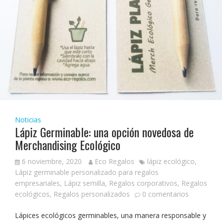
Noticias
Lápiz Germinable: una opción novedosa de
Merchandising Ecológico
6 noviembre, 2020
Eco Regalos
lápiz ecológico
,
Lápiz germinable personalizado para regalos
empresariales
,
Lápiz semilla
,
Regalos corporativos
,
Regalos
ecológicos
,
Regalos personalizados
0 comentarios
Lápices ecológicos germinables, una manera responsable y