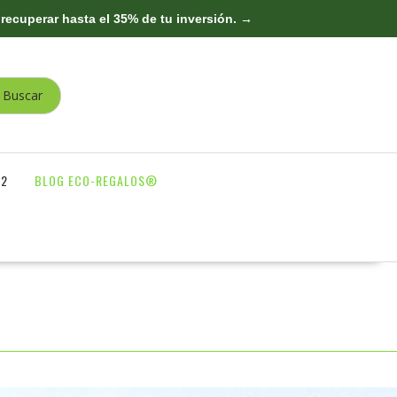
recuperar hasta el 35% de tu inversión. →
Buscar
Soporte Técnico
O2
BLOG ECO-REGALOS®