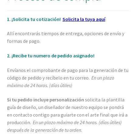
GERMINABLES PUBLICITARIOS
1. ¡Solicita tu cotización!
Solicita la tuya aquí
PLANTAS CRECIDAS PUBLICITARIAS
Allí encontrarás tiempos de entrega, opciones de envío y
EMPAQUES ECOLÓGICOS
formas de pago.
MACETAS Y MACETEROS
2. ¡Recibe tu numero de pedido asignado!
CALENDARIOS ECOLÓGICOS
Envíanos el comprobante de pago para la generación de tu
código de pedido y recíbelo en tu correo.
En un plazo
máximo de 24 horas. (días útiles)
PAPELES Y CARTULINAS
Si tu pedido incluye personalización
solicita la plantilla
guía de diseño, un diseñador de nuestro equipo se pondrá
en contacto contigo para guiarte con el arte final que irá a
producción.
En un plazo máximo de 24 horas. (días útiles)
después de la generación de tu orden.