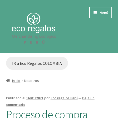
Ir
Ir
Menú
a
al
la
contenido
navegación
IR A COLOMBIA
IR a Eco Regalos COLOMBIA
Cotizar
TARJETAS O TAGS ECOLOGICAS CON SEMILLAS
Inicio
Nosotros
ECOLÓGICOS PARA EVENTOS
Publicado el
16/01/2021
por
Eco regalos Perú
—
Deja un
comentario
ARTICULOS ECO PARA OFICINA
Proceso de compra