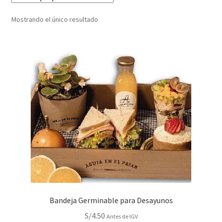
GERMINABLES PUBLICITARIOS
Mostrando el único resultado
PLANTAS CRECIDAS PUBLICITARIAS
EMPAQUES ECOLÓGICOS
MACETAS Y MACETEROS
CALENDARIOS ECOLÓGICOS
PAPELES Y CARTULINAS
Bandeja Germinable para Desayunos
S/
4.50
Antes de IGV