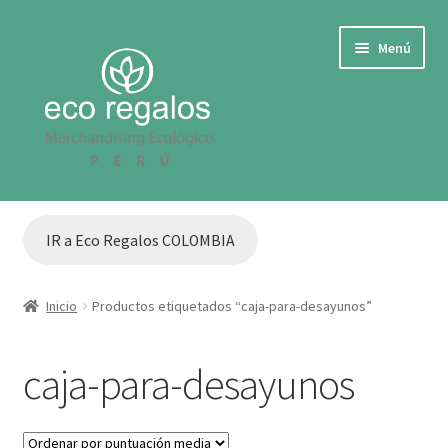
Ir
Ir
Menú
a
al
la
contenido
navegación
IR A COLOMBIA
IR a Eco Regalos COLOMBIA
Cotizar
TARJETAS O TAGS ECOLOGICAS CON SEMILLAS
Inicio
Productos etiquetados “caja-para-desayunos”
ECOLÓGICOS PARA EVENTOS
caja-para-desayunos
ARTICULOS ECO PARA OFICINA