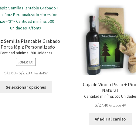
iz Semilla Plantable Grabado
 Porta lápiz Personalizado
Cantidad miníma: 500 Unidades
¡OFERTA!
Rango
S/
1.60
-
S/
2.20
Antes de IGV
de
Caja de Vino o Pisco + Pin
Este
precios:
Seleccionar opciones
Natural
producto
desde
Cantidad miníma: 500 Unidade
tiene
S/1.60
múltiples
S/
27.40
hasta
Antes de IGV
variantes.
S/2.20
Las
Añadir al carrito
opciones
se