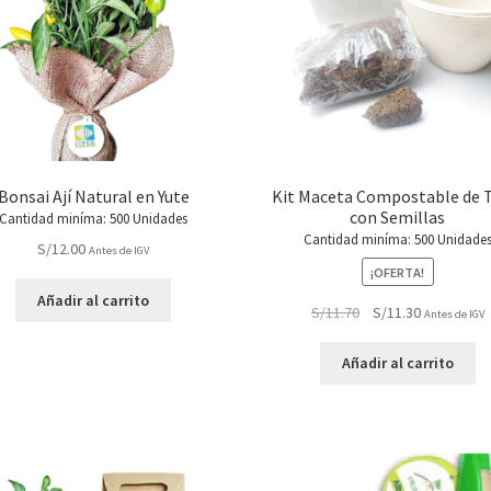
Bonsai Ají Natural en Yute
Kit Maceta Compostable de 
con Semillas
Cantidad miníma: 500 Unidades
Cantidad miníma: 500 Unidade
S/
12.00
Antes de IGV
¡OFERTA!
Añadir al carrito
El
El
S/
11.70
S/
11.30
Antes de IGV
precio
precio
original
actual
Añadir al carrito
era:
es:
S/11.70.
S/11.30.