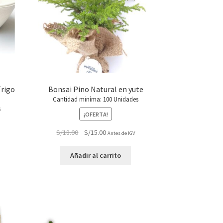
Trigo
Bonsai Pino Natural en yute
Cantidad miníma: 100 Unidades
s
¡OFERTA!
El
El
S/
18.00
S/
15.00
Antes de IGV
precio
precio
original
actual
Añadir al carrito
era:
es:
S/18.00.
S/15.00.