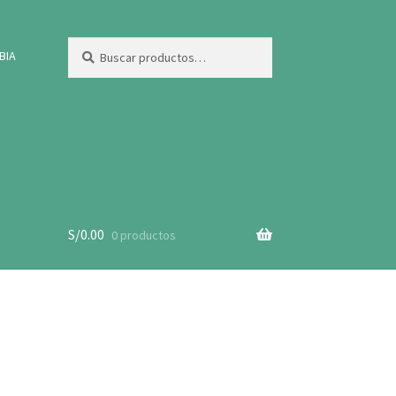
Buscar
Buscar
BIA
por:
S/
0.00
0 productos