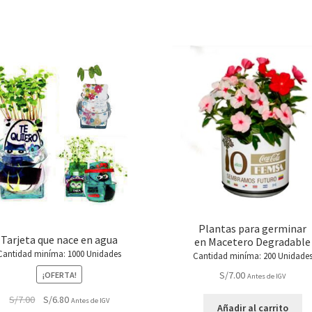
pueden
elegir
en
la
página
de
producto
Plantas para germinar
Tarjeta que nace en agua
en Macetero Degradable
Cantidad miníma: 1000 Unidades
Cantidad miníma: 200 Unidade
S/
7.00
¡OFERTA!
Antes de IGV
El
El
S/
7.00
S/
6.80
Antes de IGV
Añadir al carrito