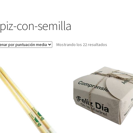
apiz-con-semilla
Ordenado
Mostrando los 22 resultados
por
puntuación
media