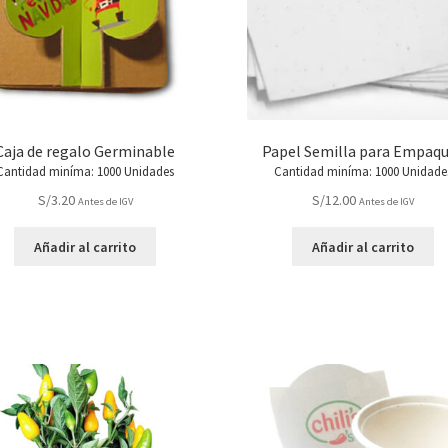
en
la
página
de
producto
Caja de regalo Germinable
Papel Semilla para Empaq
Cantidad miníma: 1000 Unidades
Cantidad miníma: 1000 Unidade
S/
3.20
S/
12.00
Antes de IGV
Antes de IGV
Añadir al carrito
Añadir al carrito