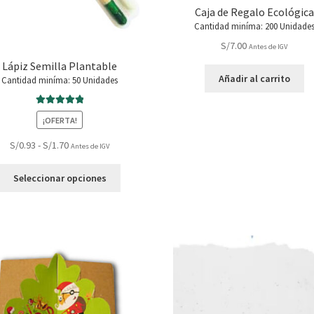
Caja de Regalo Ecológica
Cantidad miníma: 200 Unidade
S/
7.00
Antes de IGV
Lápiz Semilla Plantable
Añadir al carrito
Cantidad miníma: 50 Unidades
Valorado con
¡OFERTA!
5.00
de 5
Rango
S/
0.93
-
S/
1.70
Antes de IGV
de
Este
precios:
Seleccionar opciones
producto
desde
tiene
S/0.93
múltiples
hasta
variantes.
S/1.70
Las
opciones
se
pueden
elegir