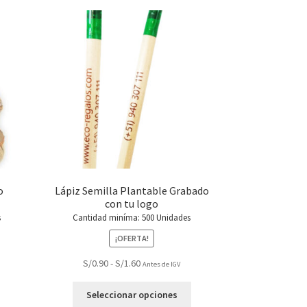
o
Lápiz Semilla Plantable Grabado
con tu logo
s
Cantidad miníma: 500 Unidades
¡OFERTA!
Rango
S/
0.90
-
S/
1.60
Antes de IGV
de
Este
precios:
Seleccionar opciones
producto