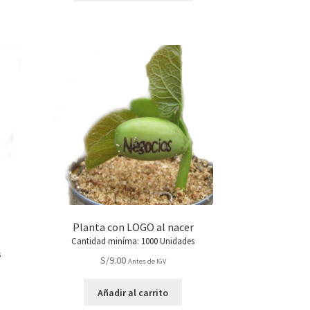
desde
tiene
S/0.90
múltiples
hasta
variantes.
S/1.60
Las
opciones
se
pueden
elegir
en
la
página
de
producto
Planta con LOGO al nacer
Cantidad miníma: 1000 Unidades
s
S/
9.00
Antes de IGV
Añadir al carrito