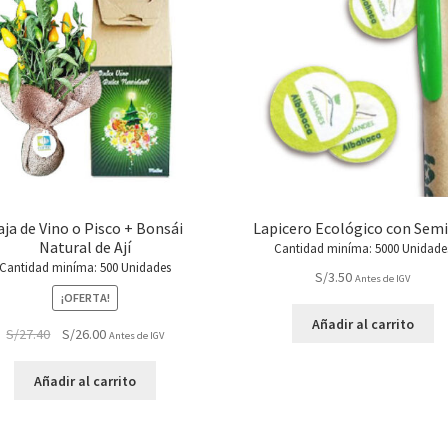
aja de Vino o Pisco + Bonsái
Lapicero Ecológico con Semi
Natural de Ají
Cantidad miníma: 5000 Unidade
Cantidad miníma: 500 Unidades
S/
3.50
Antes de IGV
¡OFERTA!
Añadir al carrito
El
El
S/
27.40
S/
26.00
Antes de IGV
precio
precio
original
actual
Añadir al carrito
era:
es:
S/27.40.
S/26.00.