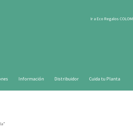
Ir a Eco Regalos COLOM
ones
Información
Distribuidor
Cuida tu Planta
la”