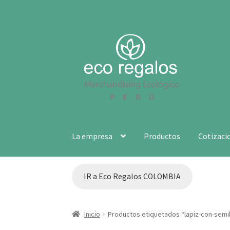
Ir
Ir
a
al
la
contenido
navegación
La empresa
Productos
Cotizaci
IR a Eco Regalos COLOMBIA
Inicio
Productos etiquetados “lapiz-con-semil