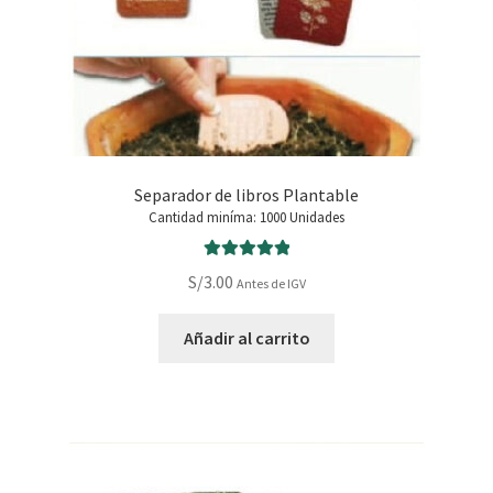
página
de
producto
Separador de libros Plantable
Cantidad miníma: 1000 Unidades
Valorado con
S/
3.00
Antes de IGV
5.00
de 5
Añadir al carrito