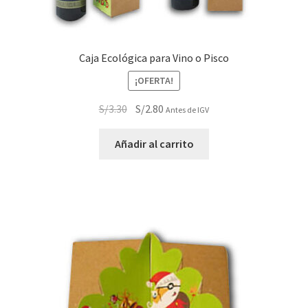
Caja Ecológica para Vino o Pisco
¡OFERTA!
El
El
S/
3.30
S/
2.80
Antes de IGV
precio
precio
original
actual
Añadir al carrito
era:
es:
S/3.30.
S/2.80.