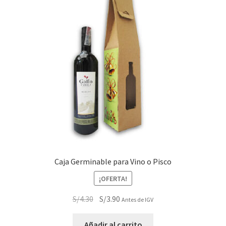
Caja Germinable para Vino o Pisco
¡OFERTA!
El
El
S/
4.30
S/
3.90
Antes de IGV
precio
precio
original
actual
Añadir al carrito