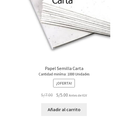
Papel Semilla Carta
Cantidad miníma: 1000 Unidades
¡OFERTA!
El
El
S/
7.00
S/
5.00
Antes de IGV
precio
precio
original
actual
Añadir al carrito
era:
es:
S/7.00.
S/5.00.