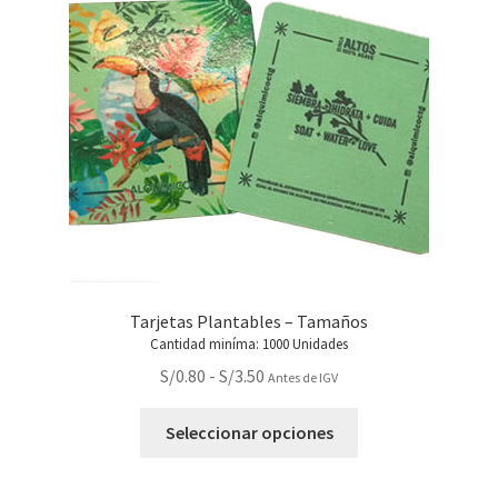
Tarjetas Plantables – Tamaños
Cantidad miníma: 1000 Unidades
Rango
S/
0.80
-
S/
3.50
Antes de IGV
de
Este
precios:
Seleccionar opciones
producto
desde
tiene
S/0.80