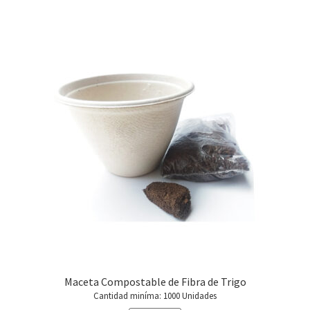
S/2.50.
S/2.00.
Maceta Compostable de Fibra de Trigo
Cantidad miníma: 1000 Unidades