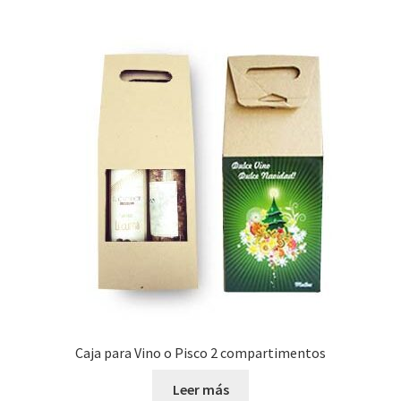
múltiples
hasta
variantes.
S/3.50
Las
opciones
se
pueden
elegir
en
la
página
de
producto
Caja para Vino o Pisco 2 compartimentos
Leer más