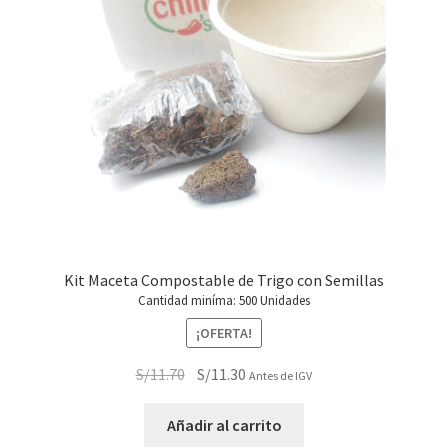
Kit Maceta Compostable de Trigo con Semillas
Cantidad miníma: 500 Unidades
¡OFERTA!
El
El
S/
11.70
S/
11.30
Antes de IGV
precio
precio
original
actual
Añadir al carrito
era:
es: