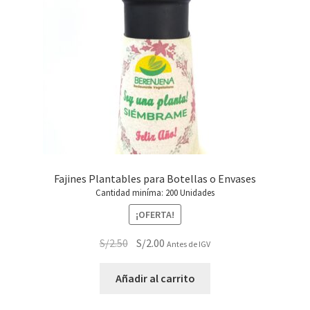
Fajines Plantables para Botellas o Envases
Cantidad miníma: 200 Unidades
¡OFERTA!
El
El
S/
2.50
S/
2.00
Antes de IGV
precio
precio
original
actual
Añadir al carrito
era:
es: